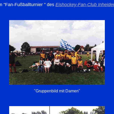
m "Fan-Fußballturnier " des
Eishockey-Fan-Club Inheide
"Gruppenbild mit Damen"